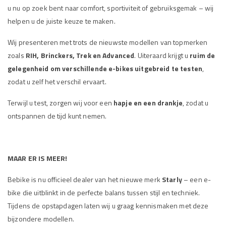
u nu op zoek bent naar comfort, sportiviteit of gebruiksgemak – wij
helpen u de juiste keuze te maken.
Wij presenteren met trots de nieuwste modellen van topmerken
zoals
RIH, Brinckers, Trek en Advanced
. Uiteraard krijgt u
ruim de
gelegenheid om verschillende e-bikes uitgebreid te testen
,
zodat u zelf het verschil ervaart.
Terwijl u test, zorgen wij voor een
hapje en een drankje
, zodat u
ontspannen de tijd kunt nemen.
MAAR ER IS MEER!
Bebike is nu officieel dealer van het nieuwe merk
Starly
– een e-
bike die uitblinkt in de perfecte balans tussen stijl en techniek.
Tijdens de opstapdagen laten wij u graag kennismaken met deze
bijzondere modellen.