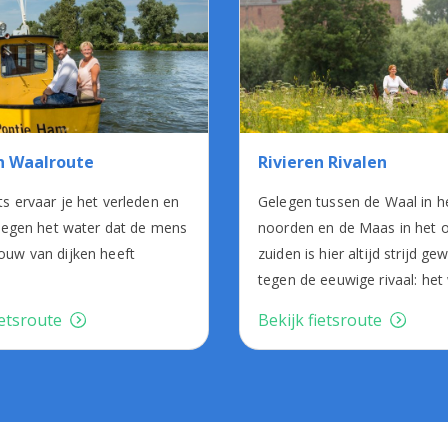
n Waalroute
Rivieren Rivalen
ts ervaar je het verleden en
Gelegen tussen de Waal in h
 tegen het water dat de mens
noorden en de Maas in het 
ouw van dijken heeft
zuiden is hier altijd strijd ge
tegen de eeuwige rivaal: het
ietsroute
Bekijk fietsroute