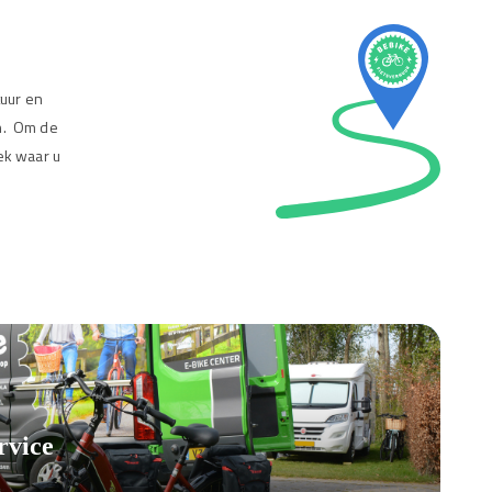
tuur en
en. Om de
lek waar u
rvice