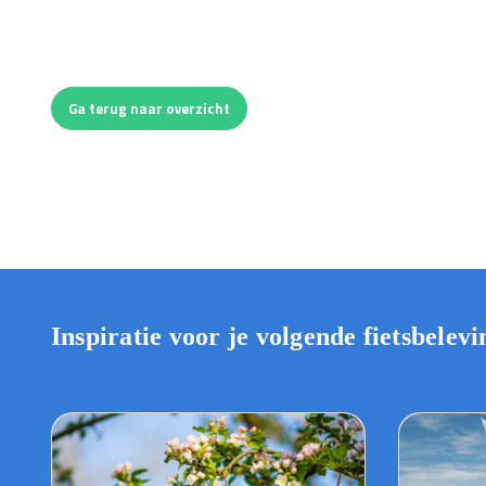
Ga terug naar overzicht
Inspiratie voor je volgende fietsbelevi